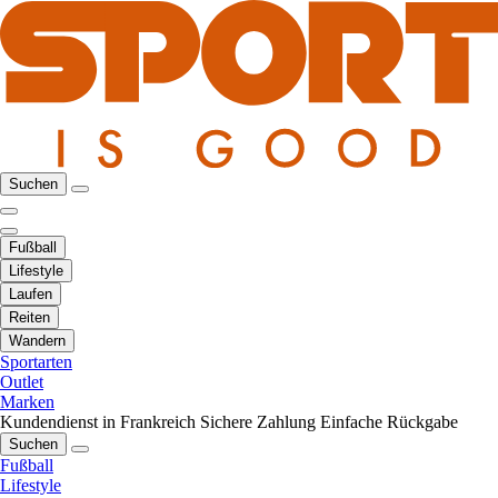
Suchen
Fußball
Lifestyle
Laufen
Reiten
Wandern
Sportarten
Outlet
Marken
Kundendienst in Frankreich
Sichere Zahlung
Einfache Rückgabe
Suchen
Fußball
Lifestyle