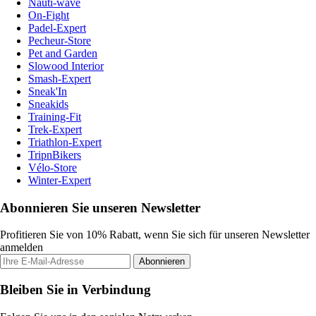
Nauti-wave
On-Fight
Padel-Expert
Pecheur-Store
Pet and Garden
Slowood Interior
Smash-Expert
Sneak'In
Sneakids
Training-Fit
Trek-Expert
Triathlon-Expert
TripnBikers
Vélo-Store
Winter-Expert
Abonnieren Sie unseren Newsletter
Profitieren Sie von 10% Rabatt, wenn Sie sich für unseren Newsletter
anmelden
Abonnieren
Bleiben Sie in Verbindung