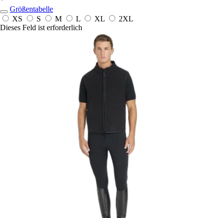
*
Größentabelle
XS
S
M
L
XL
2XL
Dieses Feld ist erforderlich