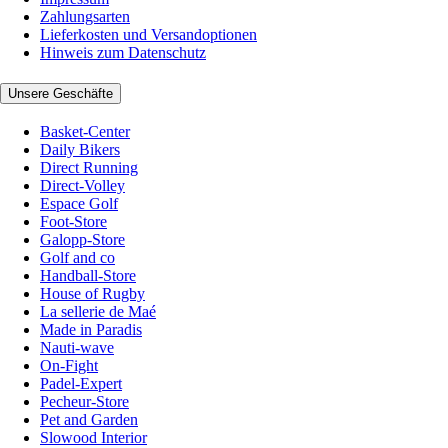
Zahlungsarten
Lieferkosten und Versandoptionen
Hinweis zum Datenschutz
Unsere Geschäfte
Basket-Center
Daily Bikers
Direct Running
Direct-Volley
Espace Golf
Foot-Store
Galopp-Store
Golf and co
Handball-Store
House of Rugby
La sellerie de Maé
Made in Paradis
Nauti-wave
On-Fight
Padel-Expert
Pecheur-Store
Pet and Garden
Slowood Interior