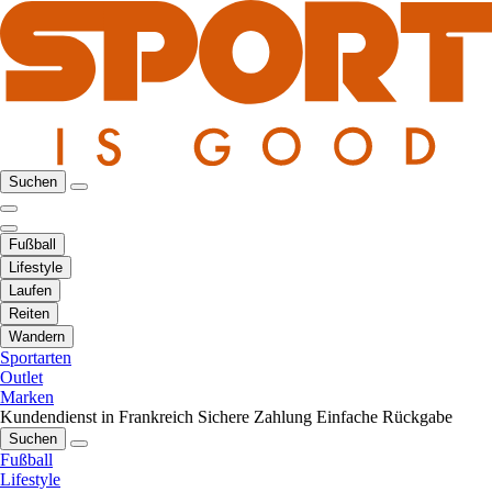
Suchen
Fußball
Lifestyle
Laufen
Reiten
Wandern
Sportarten
Outlet
Marken
Kundendienst in Frankreich
Sichere Zahlung
Einfache Rückgabe
Suchen
Fußball
Lifestyle