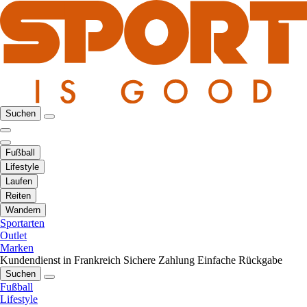
Suchen
Fußball
Lifestyle
Laufen
Reiten
Wandern
Sportarten
Outlet
Marken
Kundendienst in Frankreich
Sichere Zahlung
Einfache Rückgabe
Suchen
Fußball
Lifestyle