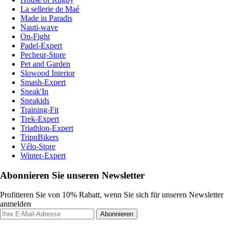
La sellerie de Maé
Made in Paradis
Nauti-wave
On-Fight
Padel-Expert
Pecheur-Store
Pet and Garden
Slowood Interior
Smash-Expert
Sneak'In
Sneakids
Training-Fit
Trek-Expert
Triathlon-Expert
TripnBikers
Vélo-Store
Winter-Expert
Abonnieren Sie unseren Newsletter
Profitieren Sie von 10% Rabatt, wenn Sie sich für unseren Newsletter
anmelden
Abonnieren