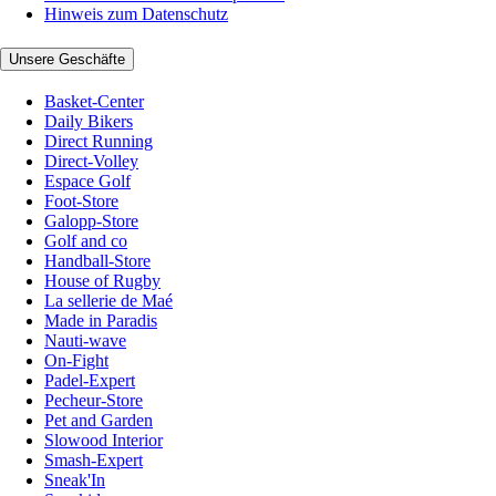
Hinweis zum Datenschutz
Unsere Geschäfte
Basket-Center
Daily Bikers
Direct Running
Direct-Volley
Espace Golf
Foot-Store
Galopp-Store
Golf and co
Handball-Store
House of Rugby
La sellerie de Maé
Made in Paradis
Nauti-wave
On-Fight
Padel-Expert
Pecheur-Store
Pet and Garden
Slowood Interior
Smash-Expert
Sneak'In