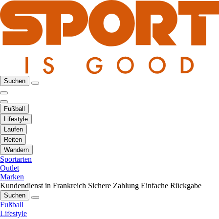
Suchen
Fußball
Lifestyle
Laufen
Reiten
Wandern
Sportarten
Outlet
Marken
Kundendienst in Frankreich
Sichere Zahlung
Einfache Rückgabe
Suchen
Fußball
Lifestyle