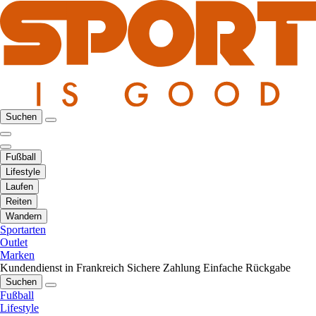
Suchen
Fußball
Lifestyle
Laufen
Reiten
Wandern
Sportarten
Outlet
Marken
Kundendienst in Frankreich
Sichere Zahlung
Einfache Rückgabe
Suchen
Fußball
Lifestyle