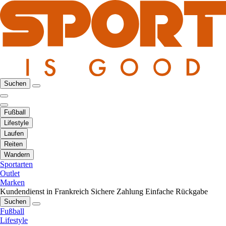
Suchen
Fußball
Lifestyle
Laufen
Reiten
Wandern
Sportarten
Outlet
Marken
Kundendienst in Frankreich
Sichere Zahlung
Einfache Rückgabe
Suchen
Fußball
Lifestyle