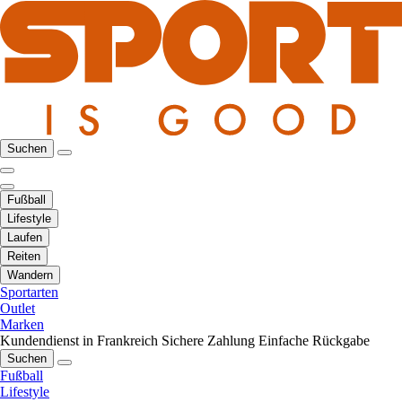
Suchen
Fußball
Lifestyle
Laufen
Reiten
Wandern
Sportarten
Outlet
Marken
Kundendienst in Frankreich
Sichere Zahlung
Einfache Rückgabe
Suchen
Fußball
Lifestyle