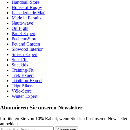
Handball-Store
House of Rugby
La sellerie de Maé
Made in Paradis
Nauti-wave
On-Fight
Padel-Expert
Pecheur-Store
Pet and Garden
Slowood Interior
Smash-Expert
Sneak'In
Sneakids
Training-Fit
Trek-Expert
Triathlon-Expert
TripnBikers
Vélo-Store
Winter-Expert
Abonnieren Sie unseren Newsletter
Profitieren Sie von 10% Rabatt, wenn Sie sich für unseren Newsletter
anmelden
Abonnieren