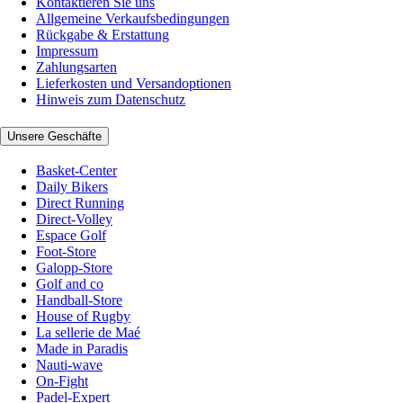
Kontaktieren Sie uns
Allgemeine Verkaufsbedingungen
Rückgabe & Erstattung
Impressum
Zahlungsarten
Lieferkosten und Versandoptionen
Hinweis zum Datenschutz
Unsere Geschäfte
Basket-Center
Daily Bikers
Direct Running
Direct-Volley
Espace Golf
Foot-Store
Galopp-Store
Golf and co
Handball-Store
House of Rugby
La sellerie de Maé
Made in Paradis
Nauti-wave
On-Fight
Padel-Expert