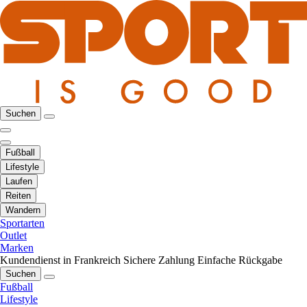
Suchen
Fußball
Lifestyle
Laufen
Reiten
Wandern
Sportarten
Outlet
Marken
Kundendienst in Frankreich
Sichere Zahlung
Einfache Rückgabe
Suchen
Fußball
Lifestyle