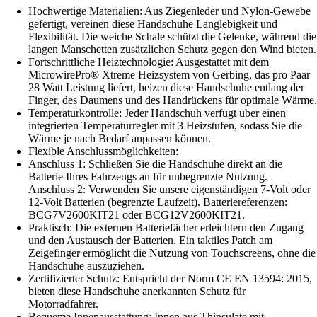
Hochwertige Materialien: Aus Ziegenleder und Nylon-Gewebe
gefertigt, vereinen diese Handschuhe Langlebigkeit und
Flexibilität. Die weiche Schale schützt die Gelenke, während die
langen Manschetten zusätzlichen Schutz gegen den Wind bieten.
Fortschrittliche Heiztechnologie: Ausgestattet mit dem
MicrowirePro® Xtreme Heizsystem von Gerbing, das pro Paar
28 Watt Leistung liefert, heizen diese Handschuhe entlang der
Finger, des Daumens und des Handrückens für optimale Wärme.
Temperaturkontrolle: Jeder Handschuh verfügt über einen
integrierten Temperaturregler mit 3 Heizstufen, sodass Sie die
Wärme je nach Bedarf anpassen können.
Flexible Anschlussmöglichkeiten:
Anschluss 1: Schließen Sie die Handschuhe direkt an die
Batterie Ihres Fahrzeugs an für unbegrenzte Nutzung.
Anschluss 2: Verwenden Sie unsere eigenständigen 7-Volt oder
12-Volt Batterien (begrenzte Laufzeit). Batteriereferenzen:
BCG7V2600KIT21 oder BCG12V2600KIT21.
Praktisch: Die externen Batteriefächer erleichtern den Zugang
und den Austausch der Batterien. Ein taktiles Patch am
Zeigefinger ermöglicht die Nutzung von Touchscreens, ohne die
Handschuhe auszuziehen.
Zertifizierter Schutz: Entspricht der Norm CE EN 13594: 2015,
bieten diese Handschuhe anerkannten Schutz für
Motorradfahrer.
Bequeme Innenausstattung: Innen aus Thinsulate mit