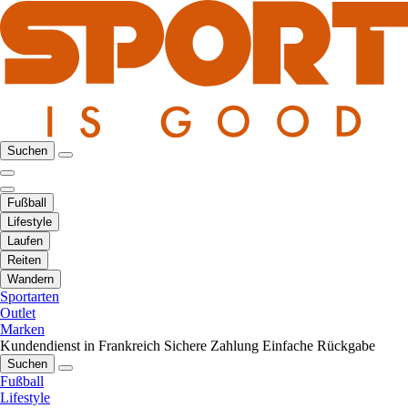
Suchen
Fußball
Lifestyle
Laufen
Reiten
Wandern
Sportarten
Outlet
Marken
Kundendienst in Frankreich
Sichere Zahlung
Einfache Rückgabe
Suchen
Fußball
Lifestyle