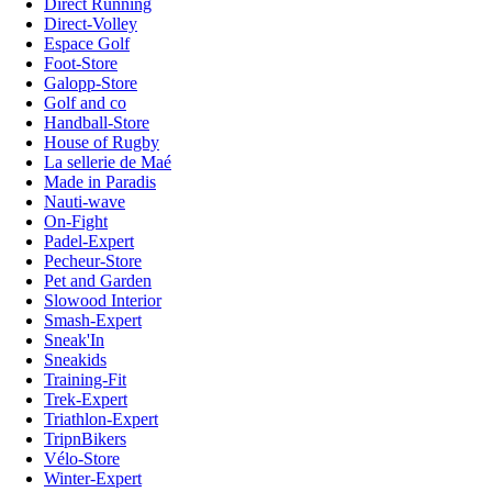
Direct Running
Direct-Volley
Espace Golf
Foot-Store
Galopp-Store
Golf and co
Handball-Store
House of Rugby
La sellerie de Maé
Made in Paradis
Nauti-wave
On-Fight
Padel-Expert
Pecheur-Store
Pet and Garden
Slowood Interior
Smash-Expert
Sneak'In
Sneakids
Training-Fit
Trek-Expert
Triathlon-Expert
TripnBikers
Vélo-Store
Winter-Expert