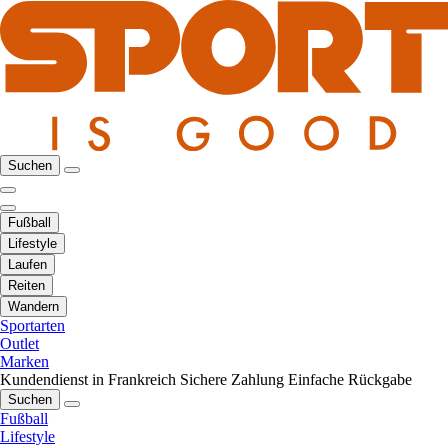
Suchen
Fußball
Lifestyle
Laufen
Reiten
Wandern
Sportarten
Outlet
Marken
Kundendienst in Frankreich
Sichere Zahlung
Einfache Rückgabe
Suchen
Fußball
Lifestyle