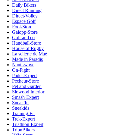
Daily Bikers
Direct Running
Direct-Volley
Espace Golf
Foot-Store
Galopp-Store
Golf and co
Handball-Store
House of Rugby
La sellerie de Maé
Made in Paradis
Nauti-wave
On-Fight
Padel-Expert
Pecheur-Store
Pet and Garden
Slowood Interior
Smash-Expert
Sneak'In
Sneakids
Training-Fit
Trek-Expert
Triathlon-Expert
TripnBikers