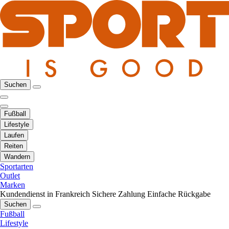
Suchen
Fußball
Lifestyle
Laufen
Reiten
Wandern
Sportarten
Outlet
Marken
Kundendienst in Frankreich
Sichere Zahlung
Einfache Rückgabe
Suchen
Fußball
Lifestyle