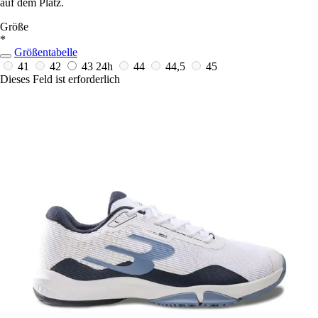
auf dem Platz.
Größe
*
Größentabelle
41
42
43
24h
44
44,5
45
Dieses Feld ist erforderlich