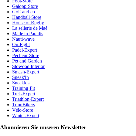
Foot-Store
Galopp-Store
Golf and co
Handball-Store
House of Rugby
La sellerie de Maé
Made in Paradis
Nauti-wave
On-Fight
Padel-Expert
Pecheur-Store
Pet and Garden
Slowood Interior
Smash-Expert
Sneak'In
Sneakids
Training-Fit
Trek-Expert
Triathlon-Expert
TripnBikers
Vélo-Store
Winter-Expert
Abonnieren Sie unseren Newsletter