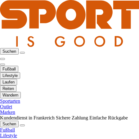
Suchen
Fußball
Lifestyle
Laufen
Reiten
Wandern
Sportarten
Outlet
Marken
Kundendienst in Frankreich
Sichere Zahlung
Einfache Rückgabe
Suchen
Fußball
Lifestyle