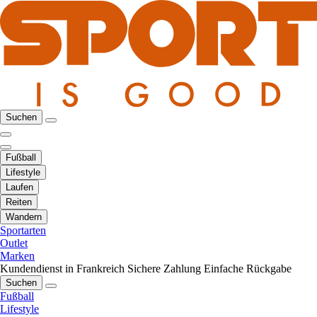
Suchen
Fußball
Lifestyle
Laufen
Reiten
Wandern
Sportarten
Outlet
Marken
Kundendienst in Frankreich
Sichere Zahlung
Einfache Rückgabe
Suchen
Fußball
Lifestyle