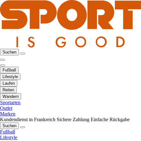
Suchen
Fußball
Lifestyle
Laufen
Reiten
Wandern
Sportarten
Outlet
Marken
Kundendienst in Frankreich
Sichere Zahlung
Einfache Rückgabe
Suchen
Fußball
Lifestyle