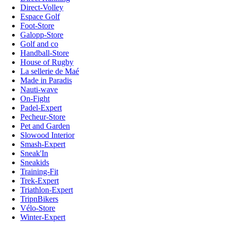
Direct-Volley
Espace Golf
Foot-Store
Galopp-Store
Golf and co
Handball-Store
House of Rugby
La sellerie de Maé
Made in Paradis
Nauti-wave
On-Fight
Padel-Expert
Pecheur-Store
Pet and Garden
Slowood Interior
Smash-Expert
Sneak'In
Sneakids
Training-Fit
Trek-Expert
Triathlon-Expert
TripnBikers
Vélo-Store
Winter-Expert