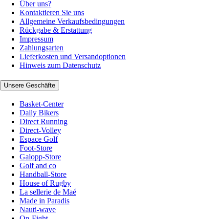
Über uns?
Kontaktieren Sie uns
Allgemeine Verkaufsbedingungen
Rückgabe & Erstattung
Impressum
Zahlungsarten
Lieferkosten und Versandoptionen
Hinweis zum Datenschutz
Unsere Geschäfte
Basket-Center
Daily Bikers
Direct Running
Direct-Volley
Espace Golf
Foot-Store
Galopp-Store
Golf and co
Handball-Store
House of Rugby
La sellerie de Maé
Made in Paradis
Nauti-wave
On-Fight