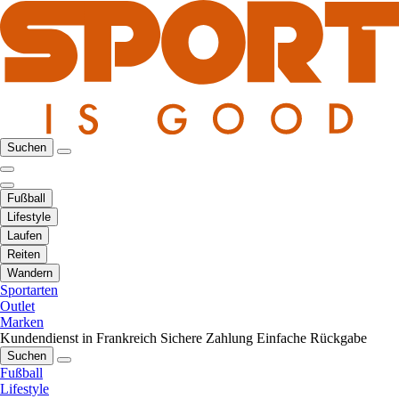
Suchen
Fußball
Lifestyle
Laufen
Reiten
Wandern
Sportarten
Outlet
Marken
Kundendienst in Frankreich
Sichere Zahlung
Einfache Rückgabe
Suchen
Fußball
Lifestyle