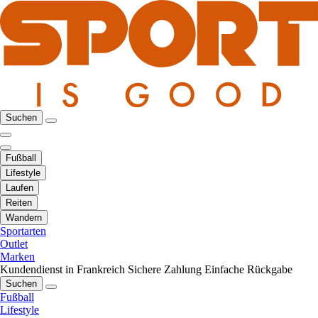
Suchen
Fußball
Lifestyle
Laufen
Reiten
Wandern
Sportarten
Outlet
Marken
Kundendienst in Frankreich
Sichere Zahlung
Einfache Rückgabe
Suchen
Fußball
Lifestyle