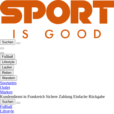
Suchen
Fußball
Lifestyle
Laufen
Reiten
Wandern
Sportarten
Outlet
Marken
Kundendienst in Frankreich
Sichere Zahlung
Einfache Rückgabe
Suchen
Fußball
Lifestyle