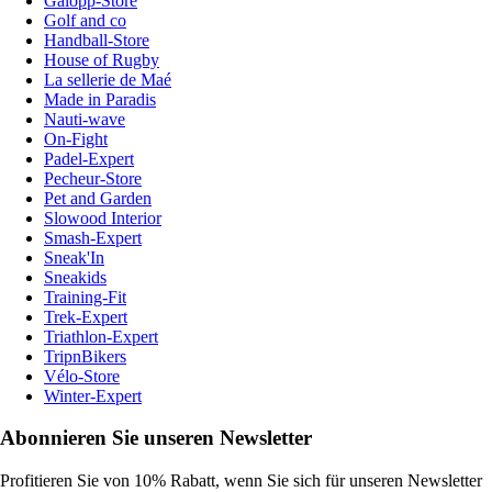
Galopp-Store
Golf and co
Handball-Store
House of Rugby
La sellerie de Maé
Made in Paradis
Nauti-wave
On-Fight
Padel-Expert
Pecheur-Store
Pet and Garden
Slowood Interior
Smash-Expert
Sneak'In
Sneakids
Training-Fit
Trek-Expert
Triathlon-Expert
TripnBikers
Vélo-Store
Winter-Expert
Abonnieren Sie unseren Newsletter
Profitieren Sie von 10% Rabatt, wenn Sie sich für unseren Newsletter