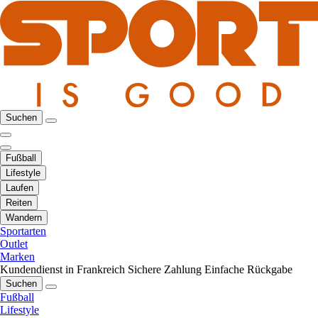
Suchen
Fußball
Lifestyle
Laufen
Reiten
Wandern
Sportarten
Outlet
Marken
Kundendienst in Frankreich
Sichere Zahlung
Einfache Rückgabe
Suchen
Fußball
Lifestyle