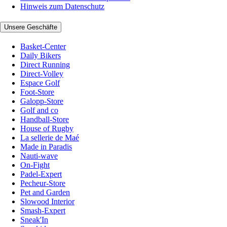
Hinweis zum Datenschutz
Unsere Geschäfte
Basket-Center
Daily Bikers
Direct Running
Direct-Volley
Espace Golf
Foot-Store
Galopp-Store
Golf and co
Handball-Store
House of Rugby
La sellerie de Maé
Made in Paradis
Nauti-wave
On-Fight
Padel-Expert
Pecheur-Store
Pet and Garden
Slowood Interior
Smash-Expert
Sneak'In