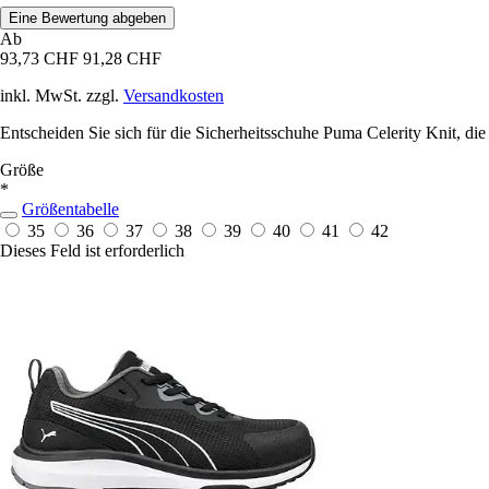
Eine Bewertung abgeben
Ab
93,73 CHF
91,28 CHF
inkl. MwSt. zzgl.
Versandkosten
Entscheiden Sie sich für die Sicherheitsschuhe Puma Celerity Knit, d
Größe
*
Größentabelle
35
36
37
38
39
40
41
42
Dieses Feld ist erforderlich