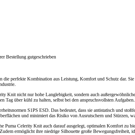
rer Bestellung gutgeschrieben
n die perfekte Kombination aus Leistung, Komfort und Schutz dar. Sie 
ndustrie.
rity Knit nicht nur hohe Langlebigkeit, sondern auch außergewöhnliche
en Tag über kühl zu halten, selbst bei den anspruchsvollsten Aufgaben.
erheitsnormen S1PS ESD. Das bedeutet, dass sie antistatisch und stoßfes
Oberflächen und minimiert das Risiko von Ausrutschern und Stürzen, wa
he Puma Celerity Knit auch darauf ausgelegt, optimalen Komfort zu biet
udem ermöglicht ihre niedrige Silhouette große Bewegungsfreiheit, idea