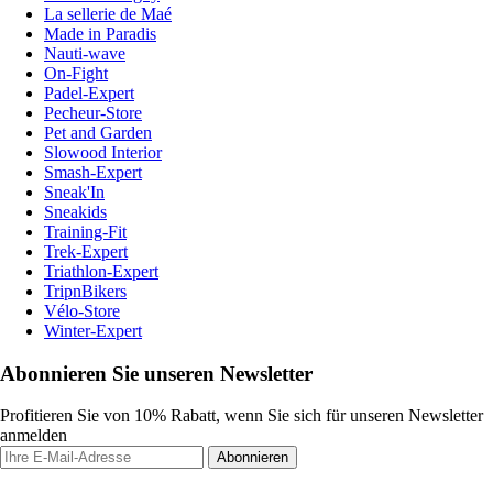
La sellerie de Maé
Made in Paradis
Nauti-wave
On-Fight
Padel-Expert
Pecheur-Store
Pet and Garden
Slowood Interior
Smash-Expert
Sneak'In
Sneakids
Training-Fit
Trek-Expert
Triathlon-Expert
TripnBikers
Vélo-Store
Winter-Expert
Abonnieren Sie unseren Newsletter
Profitieren Sie von 10% Rabatt, wenn Sie sich für unseren Newsletter
anmelden
Abonnieren