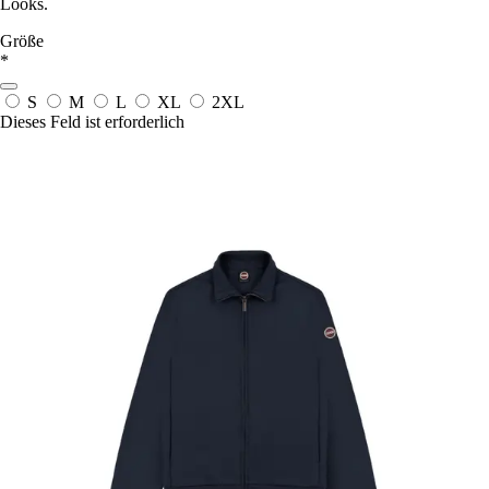
Looks.
Größe
*
S
M
L
XL
2XL
Dieses Feld ist erforderlich