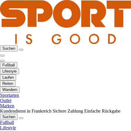
Suchen
Fußball
Lifestyle
Laufen
Reiten
Wandern
Sportarten
Outlet
Marken
Kundendienst in Frankreich
Sichere Zahlung
Einfache Rückgabe
Suchen
Fußball
Lifestyle