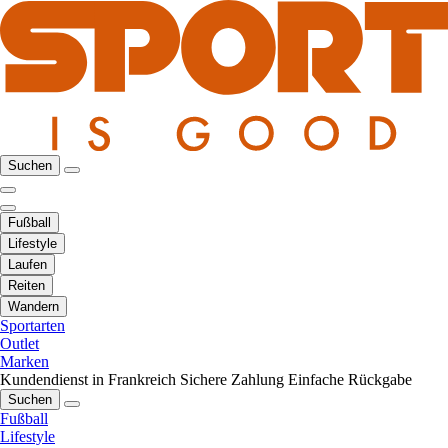
Suchen
Fußball
Lifestyle
Laufen
Reiten
Wandern
Sportarten
Outlet
Marken
Kundendienst in Frankreich
Sichere Zahlung
Einfache Rückgabe
Suchen
Fußball
Lifestyle