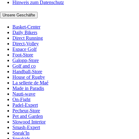
Hinweis zum Datenschutz
Unsere Geschäfte
Basket-Center
Daily Bikers
Direct Running
Direct-Volley
Espace Golf
Foot-Store
Galopp-Store
Golf and co
Handball-Store
House of Rugby
La sellerie de Maé
Made in Paradis
Nauti-wave
On-Fight
Padel-Expert
Pecheur-Store
Pet and Garden
Slowood Interior
Smash-Expert
Sneak'In
Sneakids