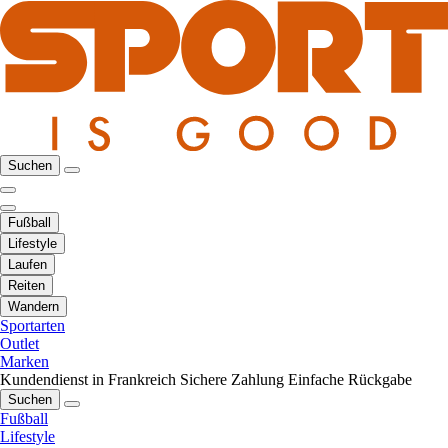
Suchen
Fußball
Lifestyle
Laufen
Reiten
Wandern
Sportarten
Outlet
Marken
Kundendienst in Frankreich
Sichere Zahlung
Einfache Rückgabe
Suchen
Fußball
Lifestyle