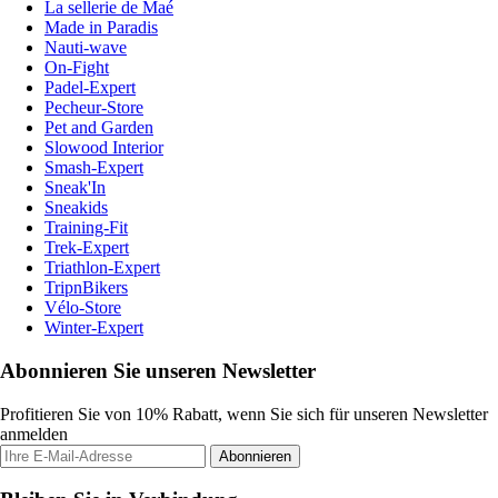
La sellerie de Maé
Made in Paradis
Nauti-wave
On-Fight
Padel-Expert
Pecheur-Store
Pet and Garden
Slowood Interior
Smash-Expert
Sneak'In
Sneakids
Training-Fit
Trek-Expert
Triathlon-Expert
TripnBikers
Vélo-Store
Winter-Expert
Abonnieren Sie unseren Newsletter
Profitieren Sie von 10% Rabatt, wenn Sie sich für unseren Newsletter
anmelden
Abonnieren