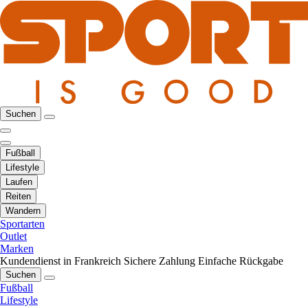
Suchen
Fußball
Lifestyle
Laufen
Reiten
Wandern
Sportarten
Outlet
Marken
Kundendienst in Frankreich
Sichere Zahlung
Einfache Rückgabe
Suchen
Fußball
Lifestyle