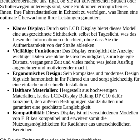
Benutzeroberfläche aus. Egal, ob Sie auf kurvenreichen Straßen oder
Schotterwegen unterwegs sind, seine Funktionen ermöglichen es
Ihnen, Ihre Fahrradstatistiken in Echtzeit zu verfolgen, was Ihnen eine
optimale Überwachung Ihrer Leistungen garantiert.
Klares Display:
Durch sein LCD-Display bietet dieses Modell
eine ausgezeichnete Sichtbarkeit, selbst bei Tageslicht, was das
Lesen der Informationen erleichtert, ohne dass Sie die
Aufmerksamkeit von der Straße ablenken.
Vielfältige Funktionen:
Das Display ermöglicht die Anzeige
wichtiger Daten wie aktuelle Geschwindigkeit, zurückgelegte
Distanz, vergangene Zeit und vieles mehr, was jeden Ausflug
angenehmer und motivierender macht.
Ergonomisches Design:
Sein kompaktes und modernes Design
fügt sich harmonisch in Ihr Fahrrad ein und sorgt gleichzeitig für
eine einfache und schnelle Installation.
Haltbare Materialien:
Hergestellt aus hochwertigen
Materialien, ist das LCD-Display Bafang DP C10 dafür
konzipiert, den äußeren Bedingungen standzuhalten und
garantiert eine geschätzte Langlebigkeit.
Kompatibilität:
Dieses Display ist mit verschiedenen Modellen
von E-Bikes kompatibel und erweitert somit die
Nutzungsmöglichkeiten für Radfahrer aus unterschiedlichen
Bereichen.