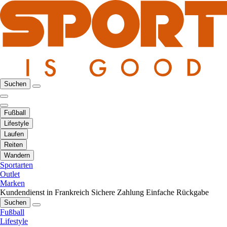
Suchen
Fußball
Lifestyle
Laufen
Reiten
Wandern
Sportarten
Outlet
Marken
Kundendienst in Frankreich
Sichere Zahlung
Einfache Rückgabe
Suchen
Fußball
Lifestyle