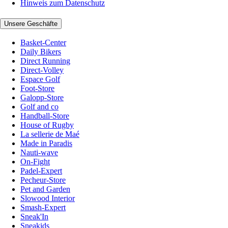
Hinweis zum Datenschutz
Unsere Geschäfte
Basket-Center
Daily Bikers
Direct Running
Direct-Volley
Espace Golf
Foot-Store
Galopp-Store
Golf and co
Handball-Store
House of Rugby
La sellerie de Maé
Made in Paradis
Nauti-wave
On-Fight
Padel-Expert
Pecheur-Store
Pet and Garden
Slowood Interior
Smash-Expert
Sneak'In
Sneakids