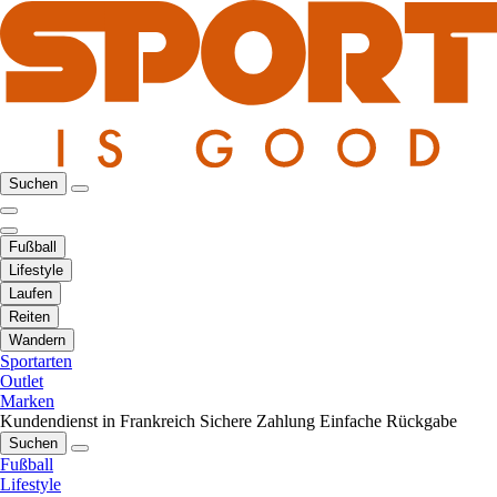
Suchen
Fußball
Lifestyle
Laufen
Reiten
Wandern
Sportarten
Outlet
Marken
Kundendienst in Frankreich
Sichere Zahlung
Einfache Rückgabe
Suchen
Fußball
Lifestyle