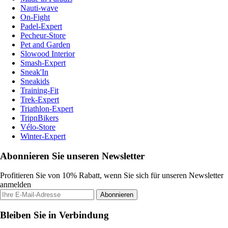
Nauti-wave
On-Fight
Padel-Expert
Pecheur-Store
Pet and Garden
Slowood Interior
Smash-Expert
Sneak'In
Sneakids
Training-Fit
Trek-Expert
Triathlon-Expert
TripnBikers
Vélo-Store
Winter-Expert
Abonnieren Sie unseren Newsletter
Profitieren Sie von 10% Rabatt, wenn Sie sich für unseren Newsletter
anmelden
Abonnieren
Bleiben Sie in Verbindung