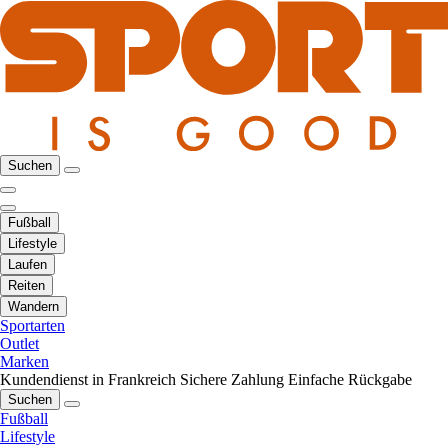
Suchen
Fußball
Lifestyle
Laufen
Reiten
Wandern
Sportarten
Outlet
Marken
Kundendienst in Frankreich
Sichere Zahlung
Einfache Rückgabe
Suchen
Fußball
Lifestyle