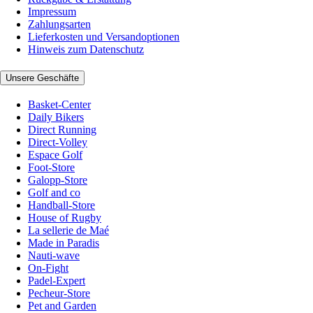
Impressum
Zahlungsarten
Lieferkosten und Versandoptionen
Hinweis zum Datenschutz
Unsere Geschäfte
Basket-Center
Daily Bikers
Direct Running
Direct-Volley
Espace Golf
Foot-Store
Galopp-Store
Golf and co
Handball-Store
House of Rugby
La sellerie de Maé
Made in Paradis
Nauti-wave
On-Fight
Padel-Expert
Pecheur-Store
Pet and Garden