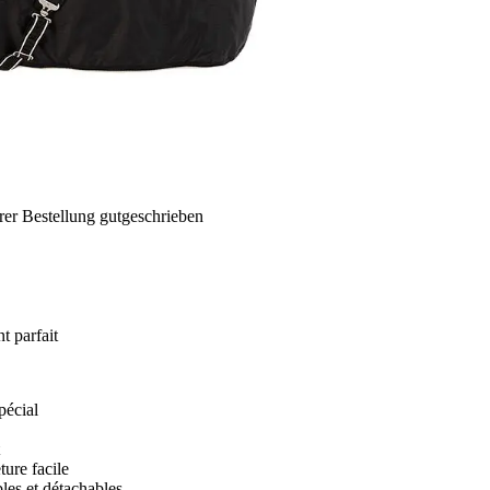
rer Bestellung gutgeschrieben
t parfait
pécial
ture facile
bles et détachables