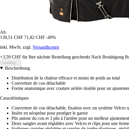
Ab
139,51 CHF
71,82 CHF
-49%
inkl. MwSt. zzgl.
Versandkosten
+3,59 CHF
für Ihre nächste Bestellung geschenkt
Nach Bestätigung Ih
Loading...
Beschreibung
Distribution de la chaleur efficace et moins de poids au total
Couverture de cou détachable
Forme anatomique avec couture arrière double pour un ajustemen
Caractéristiques
Couverture de cou détachable, fixation avec un système Velcro s
Insère en néoprène pour protéger le garrot
Plis autour du cou et 3 plis à l'arrière pour un meilleur ajustement
Deux sangles avant réglables avec Velcro et clips pour une ferme
Surlignes croisées réglables et sangles de jambe élastiques, régla