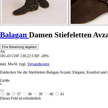
Balagan
Damen Stiefeletten Av
Eine Bewertung abgeben
Ab
181,43 CHF
130,22 CHF
-28%
inkl. MwSt. zzgl.
Versandkosten
Entdecken Sie die Stiefeletten Balagan Avzam: Eleganz, Komfort und unv
Größe
*
36
37
38
39
40
41
Dieses Feld ist erforderlich