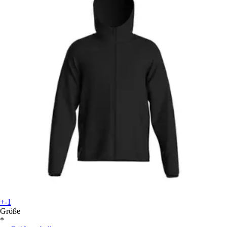
+-1
Größe
*