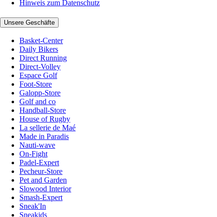
Hinweis zum Datenschutz
Unsere Geschäfte
Basket-Center
Daily Bikers
Direct Running
Direct-Volley
Espace Golf
Foot-Store
Galopp-Store
Golf and co
Handball-Store
House of Rugby
La sellerie de Maé
Made in Paradis
Nauti-wave
On-Fight
Padel-Expert
Pecheur-Store
Pet and Garden
Slowood Interior
Smash-Expert
Sneak'In
Sneakids