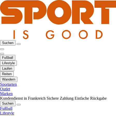
Suchen
Fußball
Lifestyle
Laufen
Reiten
Wandern
Sportarten
Outlet
Marken
Kundendienst in Frankreich
Sichere Zahlung
Einfache Rückgabe
Suchen
Fußball
Lifestyle