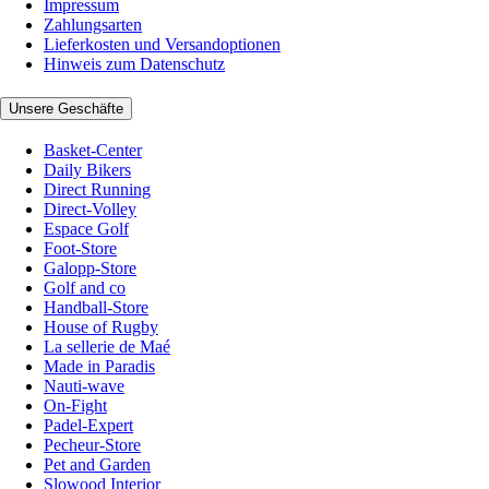
Impressum
Zahlungsarten
Lieferkosten und Versandoptionen
Hinweis zum Datenschutz
Unsere Geschäfte
Basket-Center
Daily Bikers
Direct Running
Direct-Volley
Espace Golf
Foot-Store
Galopp-Store
Golf and co
Handball-Store
House of Rugby
La sellerie de Maé
Made in Paradis
Nauti-wave
On-Fight
Padel-Expert
Pecheur-Store
Pet and Garden
Slowood Interior