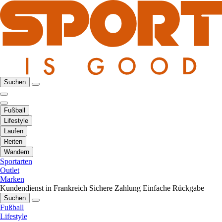
Suchen
Fußball
Lifestyle
Laufen
Reiten
Wandern
Sportarten
Outlet
Marken
Kundendienst in Frankreich
Sichere Zahlung
Einfache Rückgabe
Suchen
Fußball
Lifestyle