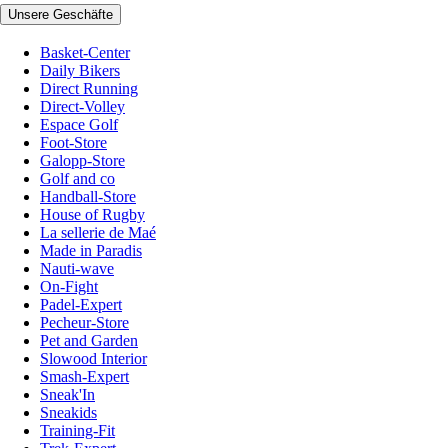
Unsere Geschäfte
Basket-Center
Daily Bikers
Direct Running
Direct-Volley
Espace Golf
Foot-Store
Galopp-Store
Golf and co
Handball-Store
House of Rugby
La sellerie de Maé
Made in Paradis
Nauti-wave
On-Fight
Padel-Expert
Pecheur-Store
Pet and Garden
Slowood Interior
Smash-Expert
Sneak'In
Sneakids
Training-Fit