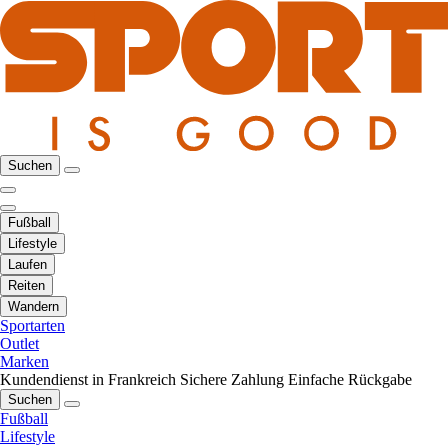
Suchen
Fußball
Lifestyle
Laufen
Reiten
Wandern
Sportarten
Outlet
Marken
Kundendienst in Frankreich
Sichere Zahlung
Einfache Rückgabe
Suchen
Fußball
Lifestyle