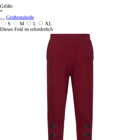
Größe
*
Größentabelle
S
M
L
XL
Dieses Feld ist erforderlich