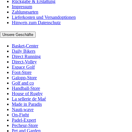
Rückgabe & Erstattung
Impressum
Zahlungsarten
Lieferkosten und Versandoptionen
Hinweis zum Datenschutz
Unsere Geschäfte
Basket-Center
Daily Bikers
Direct Running
Direct-Volley
Espace Golf
Foot-Store
Galopp-Store
Golf and co
Handball-Store
House of Rugby
La sellerie de Maé
Made in Paradis
Nauti-wave
On-Fight
Padel-Expert
Pecheur-Store
Pet and Garden