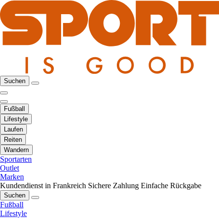
Suchen
Fußball
Lifestyle
Laufen
Reiten
Wandern
Sportarten
Outlet
Marken
Kundendienst in Frankreich
Sichere Zahlung
Einfache Rückgabe
Suchen
Fußball
Lifestyle