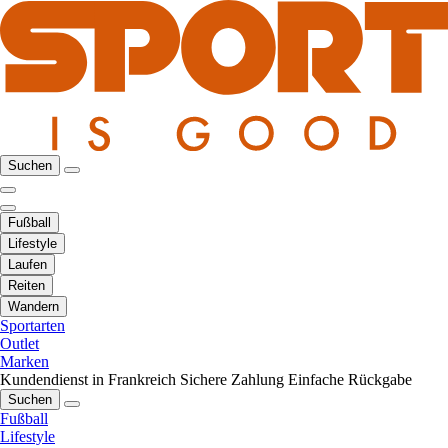
Suchen
Fußball
Lifestyle
Laufen
Reiten
Wandern
Sportarten
Outlet
Marken
Kundendienst in Frankreich
Sichere Zahlung
Einfache Rückgabe
Suchen
Fußball
Lifestyle