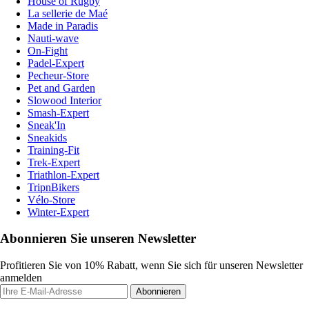
House of Rugby
La sellerie de Maé
Made in Paradis
Nauti-wave
On-Fight
Padel-Expert
Pecheur-Store
Pet and Garden
Slowood Interior
Smash-Expert
Sneak'In
Sneakids
Training-Fit
Trek-Expert
Triathlon-Expert
TripnBikers
Vélo-Store
Winter-Expert
Abonnieren Sie unseren Newsletter
Profitieren Sie von 10% Rabatt, wenn Sie sich für unseren Newsletter
anmelden
Abonnieren