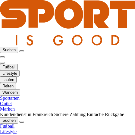
Suchen
Fußball
Lifestyle
Laufen
Reiten
Wandern
Sportarten
Outlet
Marken
Kundendienst in Frankreich
Sichere Zahlung
Einfache Rückgabe
Suchen
Fußball
Lifestyle