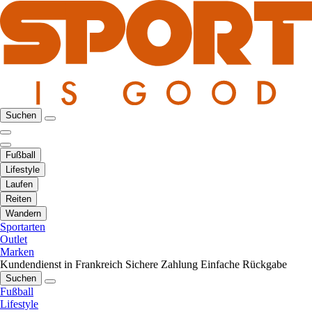
Suchen
Fußball
Lifestyle
Laufen
Reiten
Wandern
Sportarten
Outlet
Marken
Kundendienst in Frankreich
Sichere Zahlung
Einfache Rückgabe
Suchen
Fußball
Lifestyle