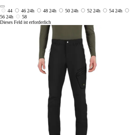
44
46
24h
48
24h
50
24h
52
24h
54
24h
56
24h
58
Dieses Feld ist erforderlich