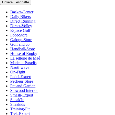
Unsere Geschäfte
Basket-Center
Daily Bikers
Direct Running
Direct-Volley
Espace Golf
Foot-Store
Galopp-Store
Golf and co
Handball-Store
House of Rugby
La sellerie de Maé
Made in Paradis
Nauti-wave
On-Fight
Padel-Expert
Pecheur-Store
Pet and Garden
Slowood Interior
Smash-Expert
Sneak'In
Sneakids
Training-Fit
Trek-Expert