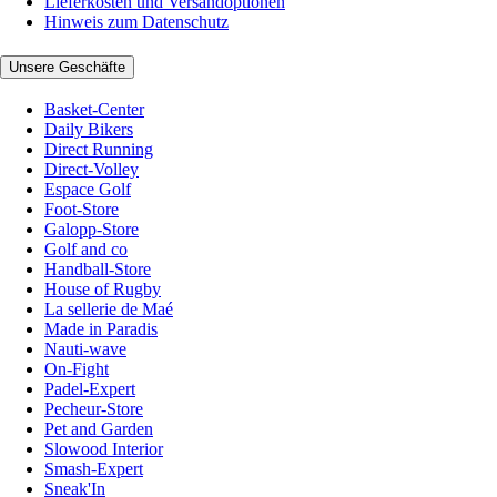
Lieferkosten und Versandoptionen
Hinweis zum Datenschutz
Unsere Geschäfte
Basket-Center
Daily Bikers
Direct Running
Direct-Volley
Espace Golf
Foot-Store
Galopp-Store
Golf and co
Handball-Store
House of Rugby
La sellerie de Maé
Made in Paradis
Nauti-wave
On-Fight
Padel-Expert
Pecheur-Store
Pet and Garden
Slowood Interior
Smash-Expert
Sneak'In