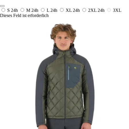
S
24h
M
24h
L
24h
XL
24h
2XL
24h
3XL
Dieses Feld ist erforderlich