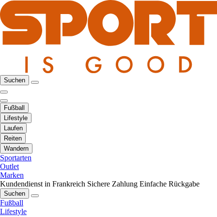
Suchen
Fußball
Lifestyle
Laufen
Reiten
Wandern
Sportarten
Outlet
Marken
Kundendienst in Frankreich
Sichere Zahlung
Einfache Rückgabe
Suchen
Fußball
Lifestyle