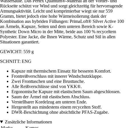
Wassersäule. Das Pertex Quantum®-Material an der Vorder- und
Rückseite schützt vor Wind und sorgt gleichzeitig für hervorragende
Atmungsaktivität. Leicht und komprimierbar wiegt sie nur 559
Gramm, bietet jedoch eine hohe Wärmeisolierung dank der
Kombination aus hybriden Füllungen: PrimaLoft® Silver Active 100
an Ärmeln, Kapuze, Seiten und dem unteren Bereich sowie K-
Synthetic Down Micro in der Mitte, beide aus 100 % recyceltem
Polyester. Eine Jacke, die Ihnen Wärme, Schutz und Stil in allen
Situationen garantiert.
GEWICHT: 559 g
SCHNITT: ENG
Kapuze mit thermischem Einsatz für besseren Komfort.
Frontreißverschluss mit innerer Windschutzklappe.
Zwei Fronttaschen und eine Brusttasche.
Alle Reißverschlüsse sind von YKK®.
Ergonomische Kapuze mit elastischem Saum abgeschlossen.
Saum der Ärmel mit elastischem Abschluss.
Verstellbarer Kordelzug am unteren Ende.
Hergestellt aus mindestens einem recycelten Stoff.
DWR-Beschichtung ohne absichtliche PFAS-Zugabe.
Zusätzliche Informationen
Marke
Karpos