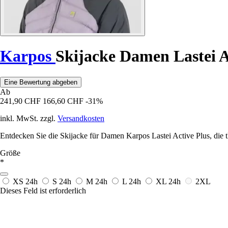
Karpos
Skijacke Damen Lastei A
Eine Bewertung abgeben
Ab
241,90 CHF
166,60 CHF
-31%
inkl. MwSt. zzgl.
Versandkosten
Entdecken Sie die Skijacke für Damen Karpos Lastei Active Plus, die t
Größe
*
XS
24h
S
24h
M
24h
L
24h
XL
24h
2XL
Dieses Feld ist erforderlich