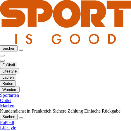
Suchen
Fußball
Lifestyle
Laufen
Reiten
Wandern
Sportarten
Outlet
Marken
Kundendienst in Frankreich
Sichere Zahlung
Einfache Rückgabe
Suchen
Fußball
Lifestyle