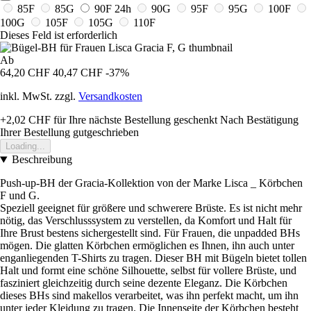
85F
85G
90F
24h
90G
95F
95G
100F
100G
105F
105G
110F
Dieses Feld ist erforderlich
Ab
64,20 CHF
40,47 CHF
-37%
inkl. MwSt. zzgl.
Versandkosten
+2,02 CHF
für Ihre nächste Bestellung geschenkt
Nach Bestätigung
Ihrer Bestellung gutgeschrieben
Loading...
Beschreibung
Push-up-BH der Gracia-Kollektion von der Marke Lisca _ Körbchen
F und G.
Speziell geeignet für größere und schwerere Brüste. Es ist nicht mehr
nötig, das Verschlusssystem zu verstellen, da Komfort und Halt für
Ihre Brust bestens sichergestellt sind. Für Frauen, die unpadded BHs
mögen. Die glatten Körbchen ermöglichen es Ihnen, ihn auch unter
enganliegenden T-Shirts zu tragen. Dieser BH mit Bügeln bietet tollen
Halt und formt eine schöne Silhouette, selbst für vollere Brüste, und
fasziniert gleichzeitig durch seine dezente Eleganz. Die Körbchen
dieses BHs sind makellos verarbeitet, was ihn perfekt macht, um ihn
unter jeder Kleidung zu tragen. Die Innenseite der Körbchen besteht