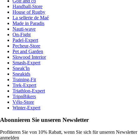
Golf and co
Handball-Store
House of Rugby
La sellerie de Maé
Made in Paradis
Nauti-wave
On-Fight
Padel-Expert
Pecheur-Store
Pet and Garden
Slowood Interior
Smash-Expert
Sneak'In
Sneakids
Training-Fit
Trek-Expert
Triathlon-Expert
TripnBikers
Vélo-Store
Winter-Expert
Abonnieren Sie unseren Newsletter
Profitieren Sie von 10% Rabatt, wenn Sie sich für unseren Newsletter
anmelden