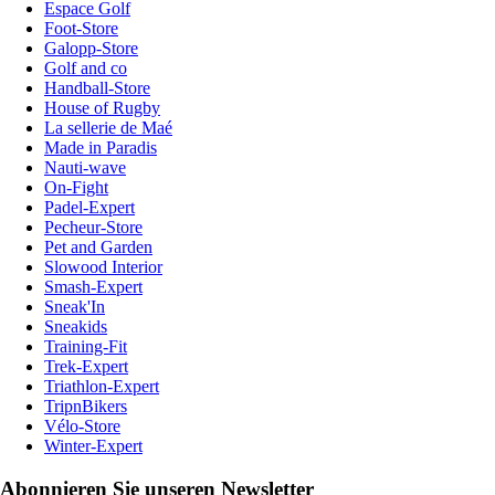
Espace Golf
Foot-Store
Galopp-Store
Golf and co
Handball-Store
House of Rugby
La sellerie de Maé
Made in Paradis
Nauti-wave
On-Fight
Padel-Expert
Pecheur-Store
Pet and Garden
Slowood Interior
Smash-Expert
Sneak'In
Sneakids
Training-Fit
Trek-Expert
Triathlon-Expert
TripnBikers
Vélo-Store
Winter-Expert
Abonnieren Sie unseren Newsletter