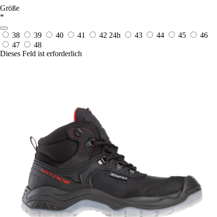
Größe
*
38
39
40
41
42
24h
43
44
45
46
47
48
Dieses Feld ist erforderlich