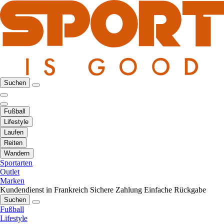
Suchen
Fußball
Lifestyle
Laufen
Reiten
Wandern
Sportarten
Outlet
Marken
Kundendienst in Frankreich
Sichere Zahlung
Einfache Rückgabe
Suchen
Fußball
Lifestyle