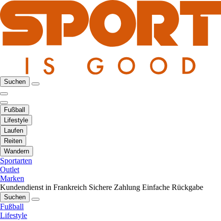
Suchen
Fußball
Lifestyle
Laufen
Reiten
Wandern
Sportarten
Outlet
Marken
Kundendienst in Frankreich
Sichere Zahlung
Einfache Rückgabe
Suchen
Fußball
Lifestyle