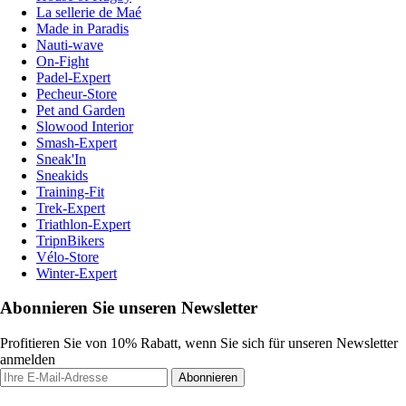
La sellerie de Maé
Made in Paradis
Nauti-wave
On-Fight
Padel-Expert
Pecheur-Store
Pet and Garden
Slowood Interior
Smash-Expert
Sneak'In
Sneakids
Training-Fit
Trek-Expert
Triathlon-Expert
TripnBikers
Vélo-Store
Winter-Expert
Abonnieren Sie unseren Newsletter
Profitieren Sie von 10% Rabatt, wenn Sie sich für unseren Newsletter
anmelden
Abonnieren