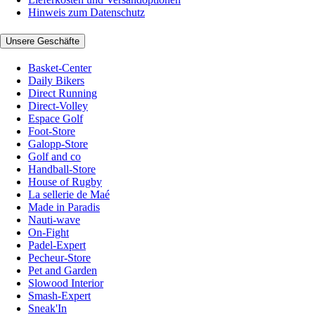
Hinweis zum Datenschutz
Unsere Geschäfte
Basket-Center
Daily Bikers
Direct Running
Direct-Volley
Espace Golf
Foot-Store
Galopp-Store
Golf and co
Handball-Store
House of Rugby
La sellerie de Maé
Made in Paradis
Nauti-wave
On-Fight
Padel-Expert
Pecheur-Store
Pet and Garden
Slowood Interior
Smash-Expert
Sneak'In