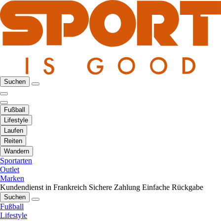
Suchen
Fußball
Lifestyle
Laufen
Reiten
Wandern
Sportarten
Outlet
Marken
Kundendienst in Frankreich
Sichere Zahlung
Einfache Rückgabe
Suchen
Fußball
Lifestyle