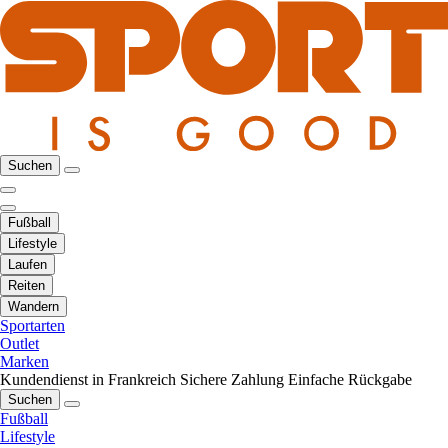
Suchen
Fußball
Lifestyle
Laufen
Reiten
Wandern
Sportarten
Outlet
Marken
Kundendienst in Frankreich
Sichere Zahlung
Einfache Rückgabe
Suchen
Fußball
Lifestyle