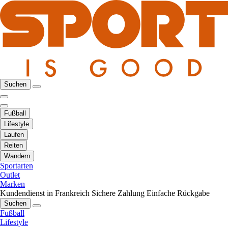
Suchen
Fußball
Lifestyle
Laufen
Reiten
Wandern
Sportarten
Outlet
Marken
Kundendienst in Frankreich
Sichere Zahlung
Einfache Rückgabe
Suchen
Fußball
Lifestyle