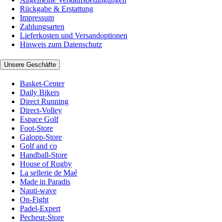
Rückgabe & Erstattung
Impressum
Zahlungsarten
Lieferkosten und Versandoptionen
Hinweis zum Datenschutz
Unsere Geschäfte
Basket-Center
Daily Bikers
Direct Running
Direct-Volley
Espace Golf
Foot-Store
Galopp-Store
Golf and co
Handball-Store
House of Rugby
La sellerie de Maé
Made in Paradis
Nauti-wave
On-Fight
Padel-Expert
Pecheur-Store