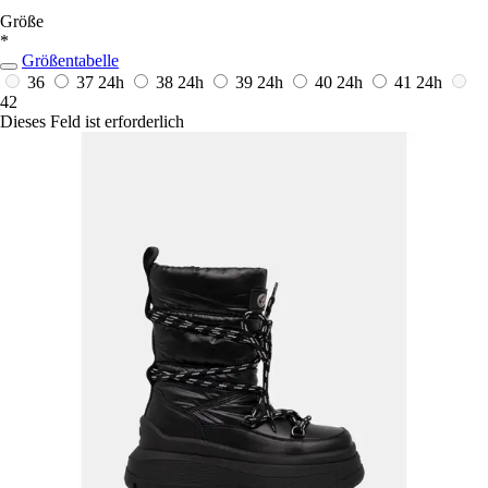
Größe
*
Größentabelle
36
37
24h
38
24h
39
24h
40
24h
41
24h
42
Dieses Feld ist erforderlich