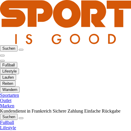
Suchen
Fußball
Lifestyle
Laufen
Reiten
Wandern
Sportarten
Outlet
Marken
Kundendienst in Frankreich
Sichere Zahlung
Einfache Rückgabe
Suchen
Fußball
Lifestyle