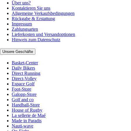
Über uns?
Kontaktieren Sie uns
Allgemeine Verkaufsbedingungen
Rückgabe & Erstattung
Impressum
Zahlungsarten
Lieferkosten und Versandoptionen
Hinweis zum Datenschutz
Unsere Geschäfte
Basket-Center
Daily Bikers
Direct Running
Direct-Volley
Espace Golf
Foot-Store
Galopp-Store
Golf and co
Handball-Store
House of Rugby
La sellerie de Maé
Made in Paradis
Nauti-wave