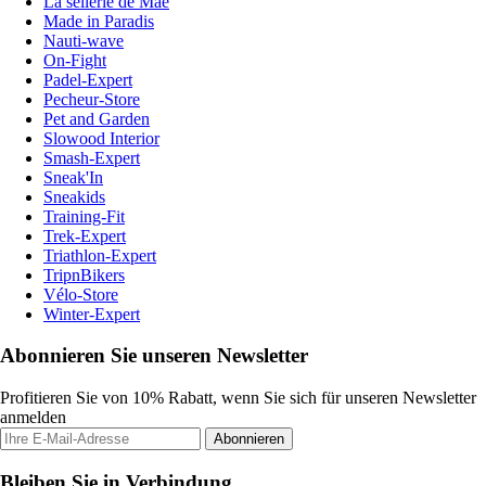
La sellerie de Maé
Made in Paradis
Nauti-wave
On-Fight
Padel-Expert
Pecheur-Store
Pet and Garden
Slowood Interior
Smash-Expert
Sneak'In
Sneakids
Training-Fit
Trek-Expert
Triathlon-Expert
TripnBikers
Vélo-Store
Winter-Expert
Abonnieren Sie unseren Newsletter
Profitieren Sie von 10% Rabatt, wenn Sie sich für unseren Newsletter
anmelden
Abonnieren
Bleiben Sie in Verbindung