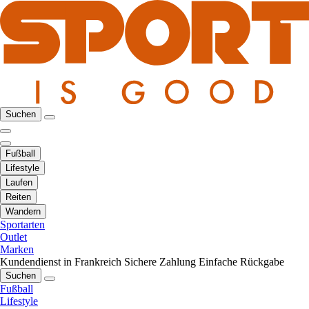
Suchen
Fußball
Lifestyle
Laufen
Reiten
Wandern
Sportarten
Outlet
Marken
Kundendienst in Frankreich
Sichere Zahlung
Einfache Rückgabe
Suchen
Fußball
Lifestyle