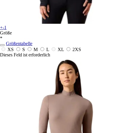
+-1
Größe
*
Größentabelle
XS
S
M
L
XL
2XS
Dieses Feld ist erforderlich