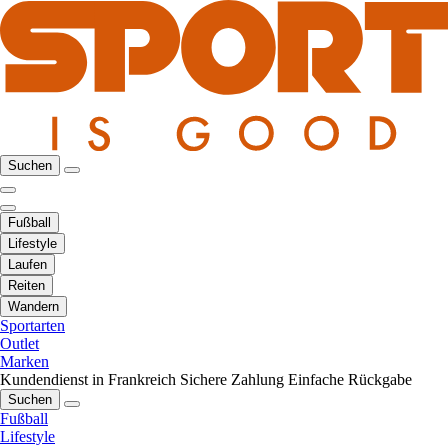
Suchen
Fußball
Lifestyle
Laufen
Reiten
Wandern
Sportarten
Outlet
Marken
Kundendienst in Frankreich
Sichere Zahlung
Einfache Rückgabe
Suchen
Fußball
Lifestyle