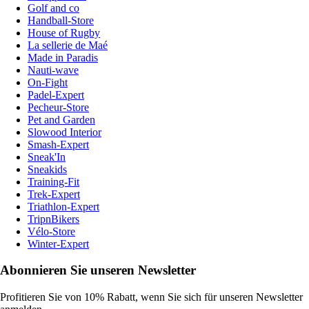
Golf and co
Handball-Store
House of Rugby
La sellerie de Maé
Made in Paradis
Nauti-wave
On-Fight
Padel-Expert
Pecheur-Store
Pet and Garden
Slowood Interior
Smash-Expert
Sneak'In
Sneakids
Training-Fit
Trek-Expert
Triathlon-Expert
TripnBikers
Vélo-Store
Winter-Expert
Abonnieren Sie unseren Newsletter
Profitieren Sie von 10% Rabatt, wenn Sie sich für unseren Newsletter