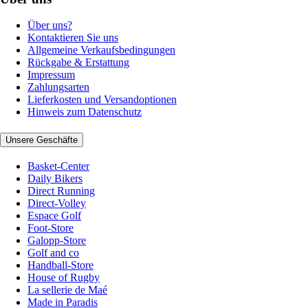
Über uns?
Kontaktieren Sie uns
Allgemeine Verkaufsbedingungen
Rückgabe & Erstattung
Impressum
Zahlungsarten
Lieferkosten und Versandoptionen
Hinweis zum Datenschutz
Unsere Geschäfte
Basket-Center
Daily Bikers
Direct Running
Direct-Volley
Espace Golf
Foot-Store
Galopp-Store
Golf and co
Handball-Store
House of Rugby
La sellerie de Maé
Made in Paradis