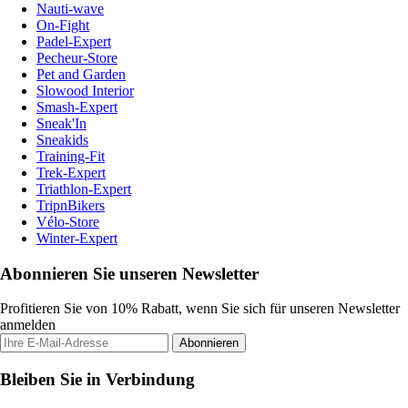
Nauti-wave
On-Fight
Padel-Expert
Pecheur-Store
Pet and Garden
Slowood Interior
Smash-Expert
Sneak'In
Sneakids
Training-Fit
Trek-Expert
Triathlon-Expert
TripnBikers
Vélo-Store
Winter-Expert
Abonnieren Sie unseren Newsletter
Profitieren Sie von 10% Rabatt, wenn Sie sich für unseren Newsletter
anmelden
Abonnieren
Bleiben Sie in Verbindung