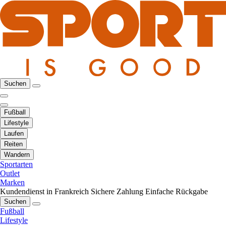
Suchen
Fußball
Lifestyle
Laufen
Reiten
Wandern
Sportarten
Outlet
Marken
Kundendienst in Frankreich
Sichere Zahlung
Einfache Rückgabe
Suchen
Fußball
Lifestyle