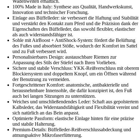
Wadenweiten erhältlich.
100% Made in Italy: Synthese aus Qualität, Handwerkskunst,
Innovation und technischer Forschung.
Einlage aus Büffelleder: sie verbessert die Haftung und Stabilität
und verstärkt den Kontakt zum Pferd und die Präzision dank der
Eigenschaften des Büffelleder, das sowohl flexibler, elastischer
als auch widerstandsfähiger ist.
Sohle mit AirBoost + AntiShock-System: fördert die Belüftung
des Fußes und absorbiert Stöße, wodurch der Komfort im Sattel
und zu Fuß verbessert wird.
Personalisierbares Design: austauschbare Riemen zur
Anpassung des Stils der Stiefel nach Ihren Vorlieben.
Sichere und stabile Verschluss: YKK-Reißverschluss mit oberem
Blockiersystem und doppeltem Knopf, um ein Öffnen während
der Benutzung zu vermeiden.
Fortgeschrittener Komfort: anatomische, antibakterielle und
herausnehmbare Innensohle, die dafür konzipiert ist, den Fuß
auch bei langen Sitzungen zu unterstützen.
Weiches und umschließendendes Leder: Schaft aus gepolstertem
Kalbsleder, das Widerstandsfähigkeit und Flexibilität vereint und
sich natürlich an das Bein anpasst.
Optimierte Passform: elastische Einlage hinten für eine präzise
und stabile Halterung.
Premium-Details: Büffelleder-Reißverschlussabdeckung und
atmungsaktive Mikrofaserfütterung.