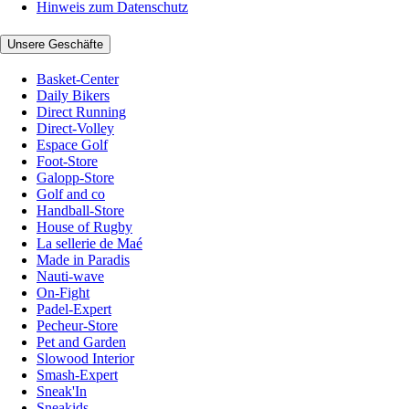
Hinweis zum Datenschutz
Unsere Geschäfte
Basket-Center
Daily Bikers
Direct Running
Direct-Volley
Espace Golf
Foot-Store
Galopp-Store
Golf and co
Handball-Store
House of Rugby
La sellerie de Maé
Made in Paradis
Nauti-wave
On-Fight
Padel-Expert
Pecheur-Store
Pet and Garden
Slowood Interior
Smash-Expert
Sneak'In
Sneakids