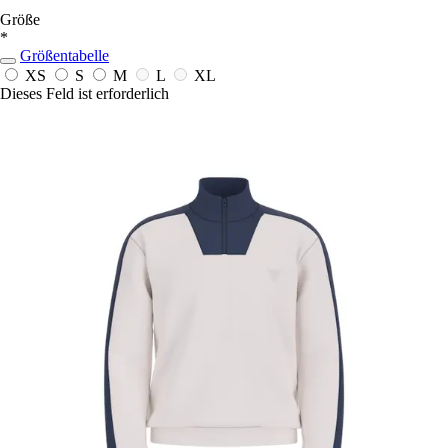
Größe
*
Größentabelle
XS
S
M
L
XL
Dieses Feld ist erforderlich