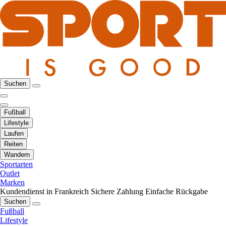
Suchen
Fußball
Lifestyle
Laufen
Reiten
Wandern
Sportarten
Outlet
Marken
Kundendienst in Frankreich
Sichere Zahlung
Einfache Rückgabe
Suchen
Fußball
Lifestyle