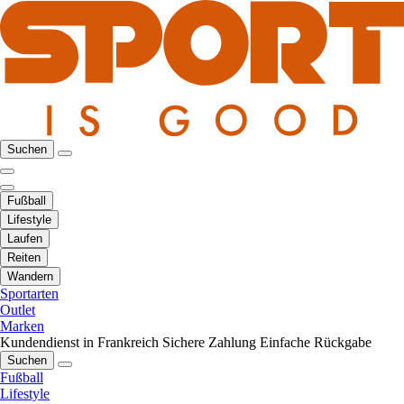
Suchen
Fußball
Lifestyle
Laufen
Reiten
Wandern
Sportarten
Outlet
Marken
Kundendienst in Frankreich
Sichere Zahlung
Einfache Rückgabe
Suchen
Fußball
Lifestyle