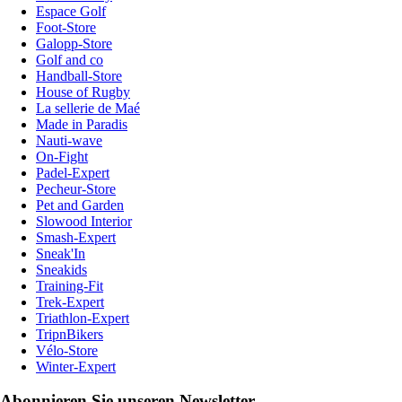
Espace Golf
Foot-Store
Galopp-Store
Golf and co
Handball-Store
House of Rugby
La sellerie de Maé
Made in Paradis
Nauti-wave
On-Fight
Padel-Expert
Pecheur-Store
Pet and Garden
Slowood Interior
Smash-Expert
Sneak'In
Sneakids
Training-Fit
Trek-Expert
Triathlon-Expert
TripnBikers
Vélo-Store
Winter-Expert
Abonnieren Sie unseren Newsletter