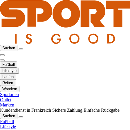
Suchen
Fußball
Lifestyle
Laufen
Reiten
Wandern
Sportarten
Outlet
Marken
Kundendienst in Frankreich
Sichere Zahlung
Einfache Rückgabe
Suchen
Fußball
Lifestyle